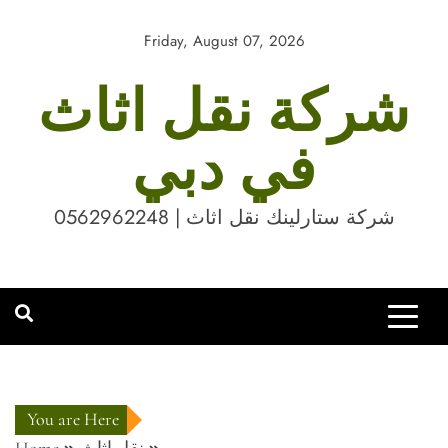
Skip
to
Friday, August 07, 2026
content
شركة نقل اثاث
في دبي
شركة ستارلينك نقل اثاث | 0562962248
You are Here