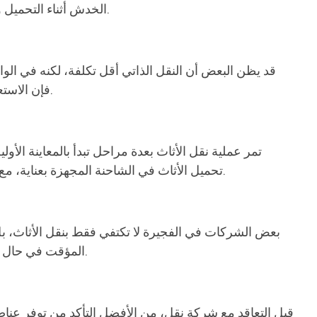
الخدش أثناء التحميل والتنزيل، خاصة في الأماكن الضيقة أو الأدوار العليا. كما أن الطقس الحار والرطوبة العالية قد يزيدان من صعوبة هذه العملية.
قد يظن البعض أن النقل الذاتي أقل تكلفة، لكنه في الواق
فإن الاستعانة بشركة نقل أثاث محترفة يوفر الراحة الكاملة ويضمن إنجاز المهمة بسرعة وأمان، مما يجعل التجربة أكثر سلاسة وأمانًا.
تمر عملية نقل الأثاث بعدة مراحل تبدأ بالمعاينة الأول
تحميل الأثاث في الشاحنة المجهزة بعناية، مع تأمين كل قطعة في مكانها. بعد الوصول إلى الوجهة الجديدة، يتم تركيب الأثاث وفقًا لتوجيهات العميل وتنظيمه بشكل مثالي.
بعض الشركات في الفجيرة لا تكتفي فقط بنقل الأثاث، بل
المؤقت في حال تأخر السكن الجديد. هذه الخدمات تعكس مدى احترافية الشركة وحرصها على تلبية جميع احتياجات العملاء تحت سقف واحد.
قبل التعاقد مع شركة نقل، من الأفضل التأكد من توفر عناصر